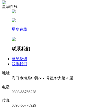
星华在线
星华在线
联系我们
意见反馈
联系我们
地址
海口市海秀中路51-1号星华大厦20层
电话
0898-66766228
传真
0898-66778929