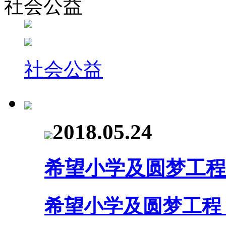
社会公益
社会公益
2018.05.24
希望小学及圆梦工程
希望小学及圆梦工程 希