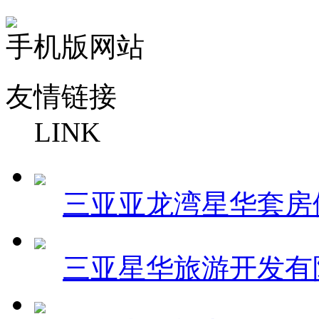
手机版网站
友情链接
LINK
三亚亚龙湾星华套房
三亚星华旅游开发有