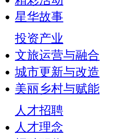
星华故事
投资产业
文旅运营与融合
城市更新与改造
美丽乡村与赋能
人才招聘
人才理念