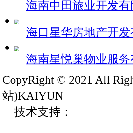
海南中田旅业开发有
海口星华房地产开发
海南星悦巢物业服务
CopyRight © 2021 All
站)KAIYUN
技术支持：