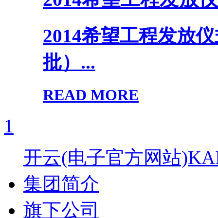
2014希望工程发放
批）...
READ MORE
1
开云(电子官方网站)KAI
集团简介
旗下公司