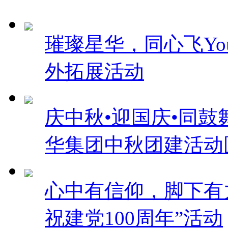
璀璨星华，同心飞You
外拓展活动
庆中秋•迎国庆•同鼓
华集团中秋团建活动
心中有信仰，脚下有力
祝建党100周年”活动