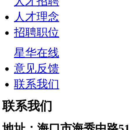
人才招聘
人才理念
招聘职位
星华在线
意见反馈
联系我们
联系我们
地址：海口市海秀中路51