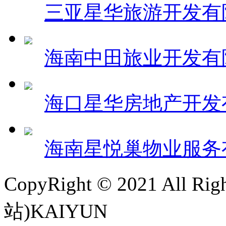
三亚星华旅游开发有
海南中田旅业开发有
海口星华房地产开发
海南星悦巢物业服务
CopyRight © 2021 All
站)KAIYUN