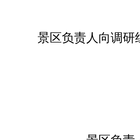
景区负责人向调研