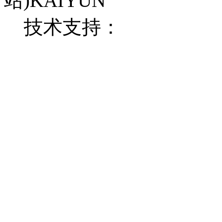
站)KAIYUN
技术支持：