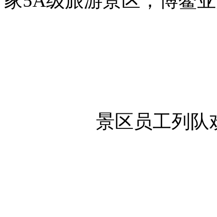
家5A级旅游景区，博鳌
景区员工列队