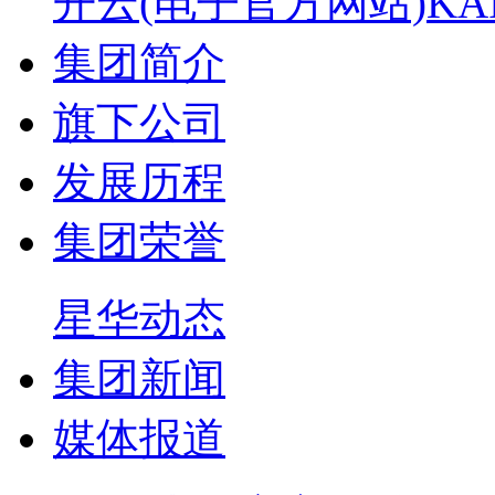
开云(电子官方网站)KAI
集团简介
旗下公司
发展历程
集团荣誉
星华动态
集团新闻
媒体报道