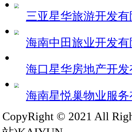
三亚星华旅游开发有
海南中田旅业开发有
海口星华房地产开发
海南星悦巢物业服务
CopyRight © 2021 All