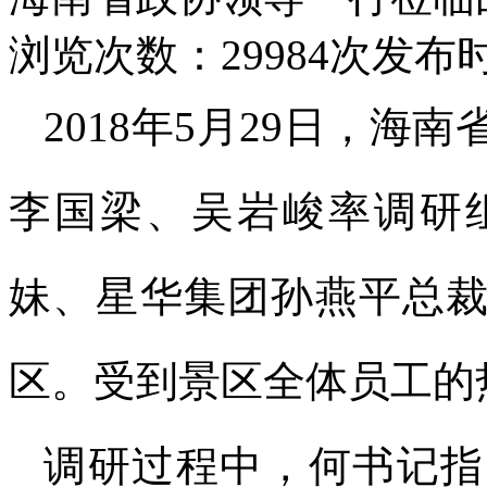
浏览次数：29984次
发布时间
2018年5月29日，
李国梁、吴岩峻率调研
妹、星华集团孙燕平总
区。受到景区全体员工的
调研过程中，何书记指