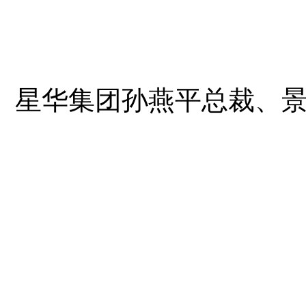
星华集团孙燕平总裁、