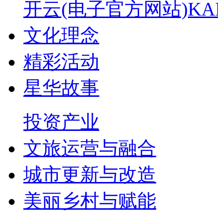
开云(电子官方网站)KAI
文化理念
精彩活动
星华故事
投资产业
文旅运营与融合
城市更新与改造
美丽乡村与赋能