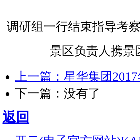
调研组一行结束指导考
景区负责人携景
上一篇：星华集团201
下一篇：没有了
返回