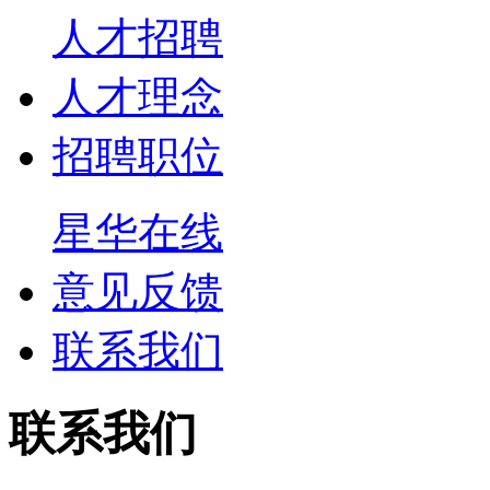
人才招聘
人才理念
招聘职位
星华在线
意见反馈
联系我们
联系我们