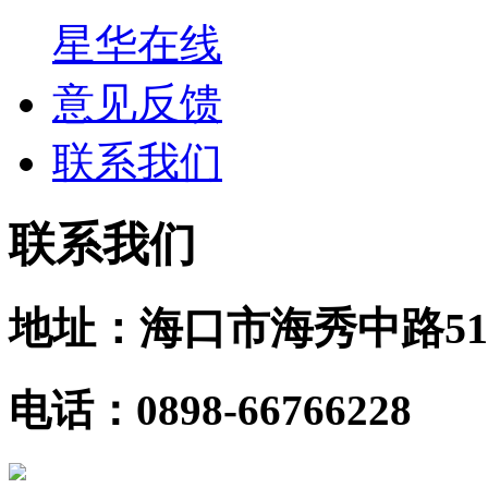
星华在线
意见反馈
联系我们
联系我们
地址：海口市海秀中路51
电话：0898-66766228