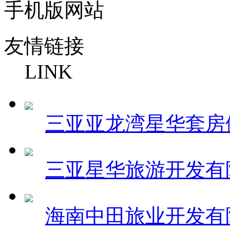
手机版网站
友情链接
LINK
三亚亚龙湾星华套房
三亚星华旅游开发有
海南中田旅业开发有