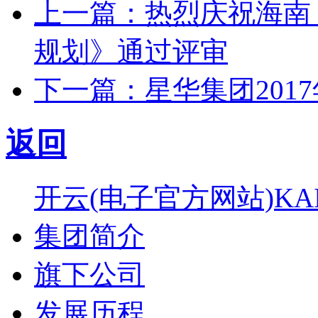
上一篇：热烈庆祝海南
规划》通过评审
下一篇：星华集团201
返回
开云(电子官方网站)KAI
集团简介
旗下公司
发展历程