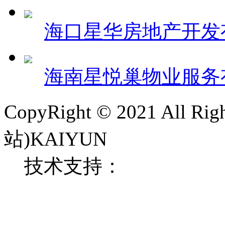
海口星华房地产开发
海南星悦巢物业服务
CopyRight © 2021 All
站)KAIYUN
技术支持：