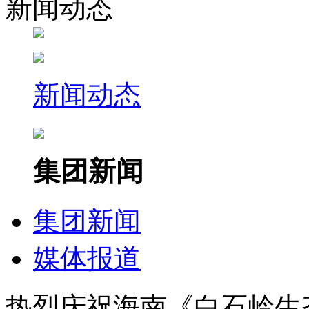
新闻动态
新闻动态
集团新闻
集团新闻
媒体报道
热烈庆祝海南《白石岭生