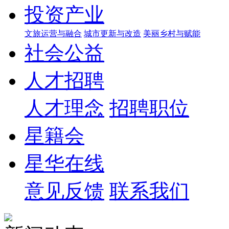
投资产业
文旅运营与融合
城市更新与改造
美丽乡村与赋能
社会公益
人才招聘
人才理念
招聘职位
星籍会
星华在线
意见反馈
联系我们