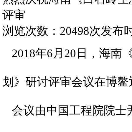
评审
浏览次数：20498次
发布时间
2018年6月20日，
划》研讨评审会议在博鳌
会议由中国工程院院士