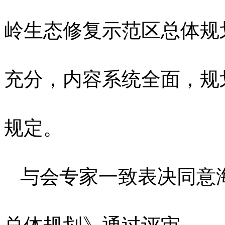
岭生态修复示范区总体规
充分，内容系统全面，规
规定。
与会专家一致表决同意